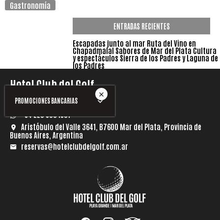
Gastronomía
ENTRADAS RECIENTES
Escapadas junto al mar
Ruta del Vino en
Chapadmalal
Sabores de Mar del Plata
Cultura
y espectáculos
Sierra de los Padres y Laguna de
los Padres
Hotel Club del Golf
PROMOCIONES BANCARIAS
+54 9 223 506 1581
+54 223 506 1581
Aristóbulo del Valle 3641, B7600 Mar del Plata, Provincia de
Buenos Aires, Argentina
reservas@hotelclubdelgolf.com.ar